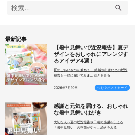
検
索:
最新記事
【暑中見舞いで近況報告】夏デ
ザインをおしゃれにアレンジす
るアイデア4選！
夏のごあいさつを兼ねて 、結婚や出産などの近況
報告も一緒に届けてみま... 続きをみる
2026年7月10日
つむぐポストカード
感謝と元気を届ける、おしゃれ
な暑中見舞いはがき
大切な人へ夏の近況報告や日頃の感謝を伝える
「暑中見舞い」の季節がやっ... 続きをみる