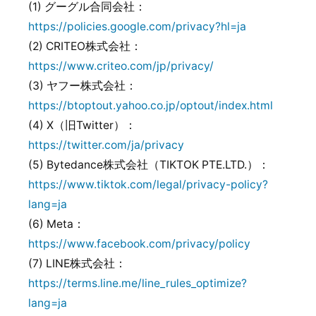
(1) グーグル合同会社：
https://policies.google.com/privacy?hl=ja
(2) CRITEO株式会社：
https://www.criteo.com/jp/privacy/
(3) ヤフー株式会社：
https://btoptout.yahoo.co.jp/optout/index.html
(4) X（旧Twitter）：
https://twitter.com/ja/privacy
(5) Bytedance株式会社（TIKTOK PTE.LTD.）：
https://www.tiktok.com/legal/privacy-policy?
lang=ja
(6) Meta：
https://www.facebook.com/privacy/policy
(7) LINE株式会社：
https://terms.line.me/line_rules_optimize?
lang=ja