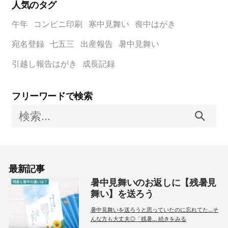
人気のタグ
午年
コンビニ印刷
寒中見舞い
喪中はがき
宛名登録
七五三
出産報告
暑中見舞い
引越し報告はがき
成長記録
フリーワードで検索
検
索:
最新記事
暑中見舞いのお返しに【残暑見
舞い】を送ろう
暑中見舞いを送ろうと思っていたのに忘れてた…そ
んな方も大丈夫◎「残暑... 続きをみる