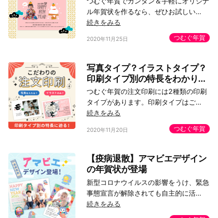
つむぐ年賀でカンタン＆手軽にオリジナ
ル年賀状を作るなら、ぜひお試しい…
続きをみる
つむぐ年賀
2020年11月25日
写真タイプ？イラストタイプ？
印刷タイプ別の特長をわかり...
つむぐ年賀の注文印刷には2種類の印刷
タイプがあります。印刷タイプはご…
続きをみる
つむぐ年賀
2020年11月20日
【疫病退散】アマビエデザイン
の年賀状が登場
新型コロナウイルスの影響をうけ、緊急
事態宣言が解除されても自主的に活…
続きをみる