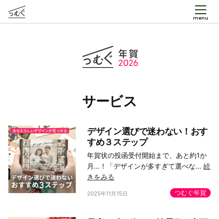
menu
つむぐ年賀
サービス
デザイン選びで迷わない！おす
すめ３ステップ
年賀状の投函受付開始まで、あと約1か
月…！「デザインが多すぎて選べな…
続
きをみる
つむぐ年賀
2025年11月15日