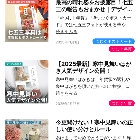
最高の晴れ姿をお披露目！七五
三の報告もおまかせ｜デザイ...
「#つむぐ年賀」「#つむぐポストカー
ド」では七五三フォトが映える華や…
続きをみる
つむぐポストカード
2025年11月1日
つむぐ年賀
【2025最新】寒中見舞いはが
き人気デザイン公開！
寒中見舞いはがきは、年賀状の返礼や
喪中はがきを頂いた方へのご挨拶、…
続きをみる
つむぐ年賀
2025年1月17日
今更聞けない！寒中見舞いの正
しい使い分けとルール
あけましておめでとうございます！ 昨