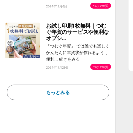
つむぐ年賀
2024年12月6日
お試し印刷1枚無料｜つむ
ぐ年賀のサービスや便利な
オプシ...
「つむぐ年賀」 では誰でも楽しく
かんたんに年賀状が作れるよう 、
便利…
続きをみる
つむぐ年賀
2024年11月29日
もっとみる