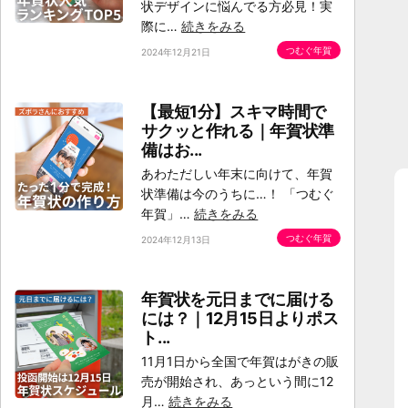
状デザインに悩んでる方必見！実
際に…
続きをみる
つむぐ年賀
2024年12月21日
【最短1分】スキマ時間で
サクッと作れる｜年賀状準
備はお...
あわただしい年末に向けて、年賀
状準備は今のうちに…！ 「つむぐ
年賀」…
続きをみる
つむぐ年賀
2024年12月13日
年賀状を元日までに届ける
には？｜12月15日よりポス
ト...
11月1日から全国で年賀はがきの販
売が開始され、あっという間に12
月…
続きをみる