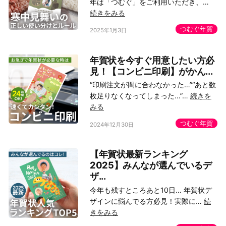
年は「つむぐ」をご利用いただき、…
続きをみる
つむぐ年賀
2025年1月3日
年賀状を今すぐ用意したい方必
見！【コンビニ印刷】がかん...
“印刷注文が間に合わなかった…”“あと数
枚足りなくなってしまった…”…
続きを
みる
つむぐ年賀
2024年12月30日
【年賀状最新ランキング
2025】みんなが選んでいるデ
ザ...
今年も残すところあと10日… 年賀状デ
ザインに悩んでる方必見！実際に…
続
きをみる