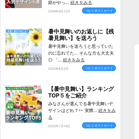
節がやっ…
続きをみる
つむぐポストカード
2026年6月12日
暑中見舞いのお返しに【残
暑見舞い】を送ろう
暑中見舞いを送ろうと思っていた
のに忘れてた… そんな方も大丈夫
◎ 「…
続きをみる
つむぐポストカード
2025年8月2日
【暑中見舞い】ランキング
TOP５をご紹介
みなさんが選んでる暑中見舞いデ
ザインはどれ？
実際…
続きをみ
る
つむぐポストカード
2025年7月19日